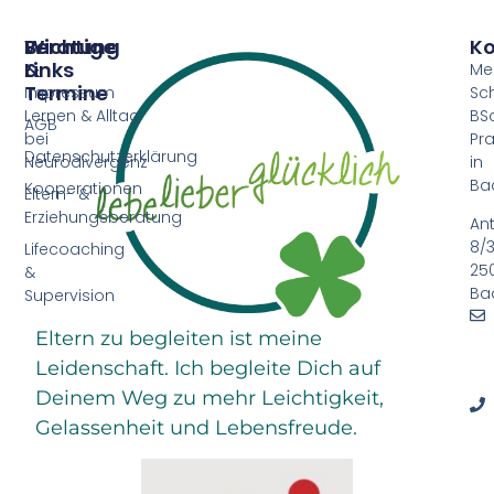
Beratung
Wichtige
Ko
&
Links
Me
Termine
Impressum
Sc
Lernen & Alltag
BSc
AGB
bei
Pra
Datenschutzerklärung
Neurodivergenz
in
Ba
Kooperationen
Eltern- &
Erziehungsberatung
An
8/3
Lifecoaching
25
&
Ba
Supervision
Eltern zu begleiten ist meine
Leidenschaft. Ich begleite Dich auf
Deinem Weg zu mehr Leichtigkeit,
Gelassenheit und Lebensfreude.