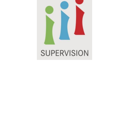
©2026 Melanie Scheucher LebeLieberGlücklich