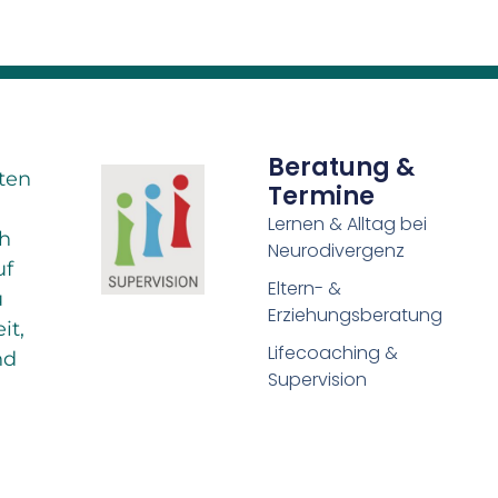
Beratung &
iten
Termine
Lernen & Alltag bei
ch
Neurodivergenz
uf
Eltern- &
u
Erziehungsberatung
it,
Lifecoaching &
nd
Supervision