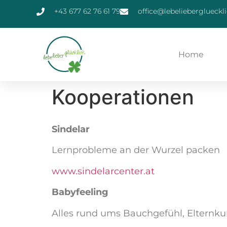
+43 677 62 76 61 79
office@lebelieberglueckli
Home
Kooperationen
Sindelar
Lernprobleme an der Wurzel packen
www.sindelarcenter.at
Babyfeeling
Alles rund ums Bauchgefühl, Elternku