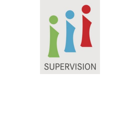
©2026 Melanie Scheucher LebeLieberGlücklich