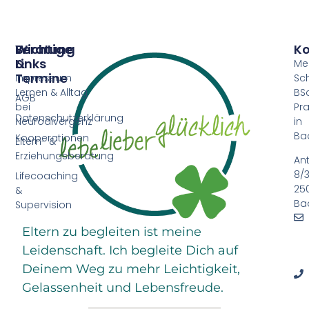
Beratung
Wichtige
Ko
&
Links
Me
Termine
Impressum
Sc
Lernen & Alltag
BSc
AGB
bei
Pra
Datenschutzerklärung
Neurodivergenz
in
Ba
Kooperationen
Eltern- &
Erziehungsberatung
An
8/3
Lifecoaching
25
&
Ba
Supervision
Eltern zu begleiten ist meine
Leidenschaft. Ich begleite Dich auf
Deinem Weg zu mehr Leichtigkeit,
Gelassenheit und Lebensfreude.