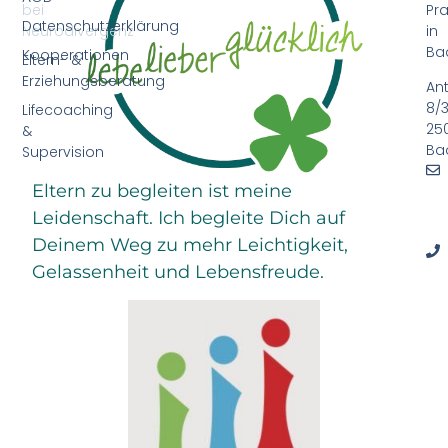
bei
Pra
Datenschutzerklärung
Neurodivergenz
in
Ba
Kooperationen
Eltern- &
Erziehungsberatung
An
8/3
Lifecoaching
25
&
Ba
Supervision
Eltern zu begleiten ist meine
Leidenschaft. Ich begleite Dich auf
Deinem Weg zu mehr Leichtigkeit,
Gelassenheit und Lebensfreude.