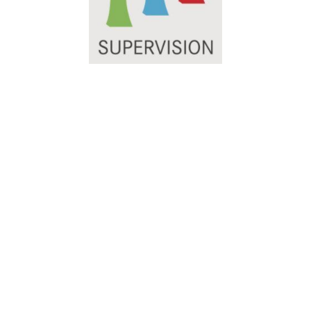
©2026 Melanie Scheucher LebeLieberGlücklich