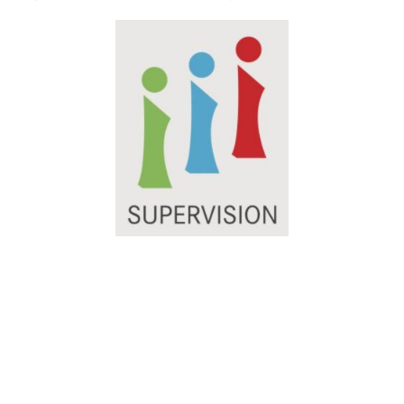
©2026 Melanie Scheucher LebeLieberGlücklich