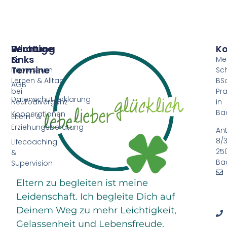
Beratung
Wichtige
Ko
&
Links
Me
Termine
Impressum
Sc
Lernen & Alltag
BSc
AGB
bei
Pra
Datenschutzerklärung
Neurodivergenz
in
Ba
Kooperationen
Eltern- &
Erziehungsberatung
An
8/3
Lifecoaching
25
&
Ba
Supervision
Eltern zu begleiten ist meine
Leidenschaft. Ich begleite Dich auf
Deinem Weg zu mehr Leichtigkeit,
Gelassenheit und Lebensfreude.