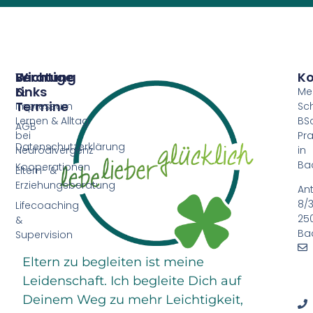
Beratung
Wichtige
Ko
&
Links
Me
Termine
Impressum
Sc
Lernen & Alltag
BSc
AGB
bei
Pra
Datenschutzerklärung
Neurodivergenz
in
Ba
Kooperationen
Eltern- &
Erziehungsberatung
An
8/3
Lifecoaching
25
&
Ba
Supervision
Eltern zu begleiten ist meine
Leidenschaft. Ich begleite Dich auf
Deinem Weg zu mehr Leichtigkeit,