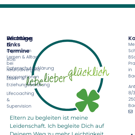
Beratung
Wichtige
Ko
&
Links
Me
Termine
Impressum
Sc
Lernen & Alltag
BSc
AGB
bei
Pra
Datenschutzerklärung
Neurodivergenz
in
Ba
Kooperationen
Eltern- &
Erziehungsberatung
An
8/3
Lifecoaching
25
&
Ba
Supervision
Eltern zu begleiten ist meine
Leidenschaft. Ich begleite Dich auf
Deinem Weg zu mehr Leichtigkeit,