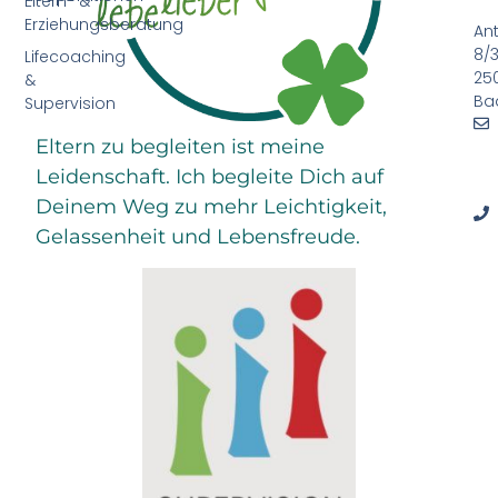
Eltern- &
Erziehungsberatung
An
8/3
Lifecoaching
25
&
Ba
Supervision
Eltern zu begleiten ist meine
Leidenschaft. Ich begleite Dich auf
Deinem Weg zu mehr Leichtigkeit,
Gelassenheit und Lebensfreude.