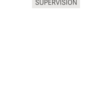
©2026 Melanie Scheucher LebeLieberGlücklich