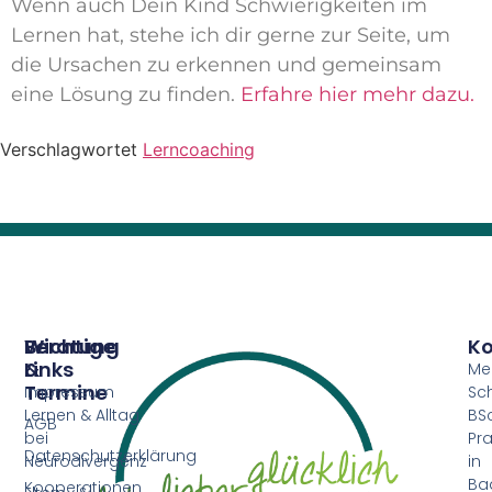
Wenn auch Dein Kind Schwierigkeiten im
Lernen hat, stehe ich dir gerne zur Seite, um
die Ursachen zu erkennen und gemeinsam
eine Lösung zu finden.
Erfahre hier mehr dazu.
Verschlagwortet
Lerncoaching
Beratung
Wichtige
Ko
&
Links
Me
Termine
Impressum
Sc
Lernen & Alltag
BSc
AGB
bei
Pra
Datenschutzerklärung
Neurodivergenz
in
Ba
Kooperationen